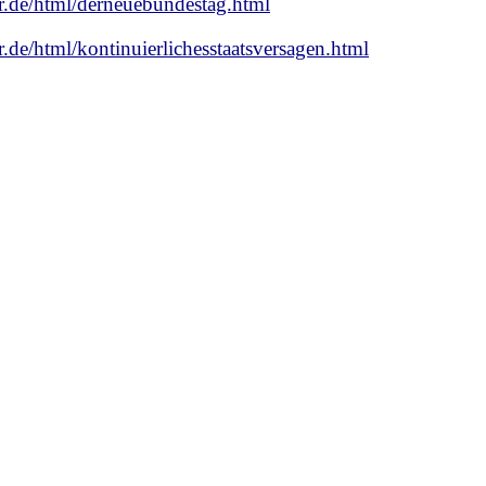
r.de/html/derneuebundestag.html
.de/html/kontinuierlichesstaatsversagen.html