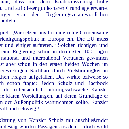
daran, dass mit dem Koalitionsvertrag hohe
 Und auf dieser gut lesbaren Grundlage erwartet
sbürger von den Regierungsverantwortlichen
andeln.
piel: „Wir setzen uns für eine echte Gemeinsame
rteidigungspolitik in Europa ein. Die EU muss
er und einiger auftreten.“ Solchen richtigen und
 eine Regierung schon in den ersten 100 Tagen
national und international Vertrauen gewinnen
ist aber schon in den ersten beiden Wochen im
ei wichtigen Nachbarn durch Vielstimmigkeit in
schen Fragen aufgefallen. Das wirkte teilweise so
ch schon fragte: Reden Scholz und Baerbock
d der offensichtlich führungsschwache Kanzler
ine klaren Vorstellungen, auf deren Grundlage er
in der Außenpolitik wahrnehmen sollte. Kanzler
will und schweigt!
klärung von Kanzler Scholz mit anschließender
undestag wurden Passagen aus dem – doch wohl