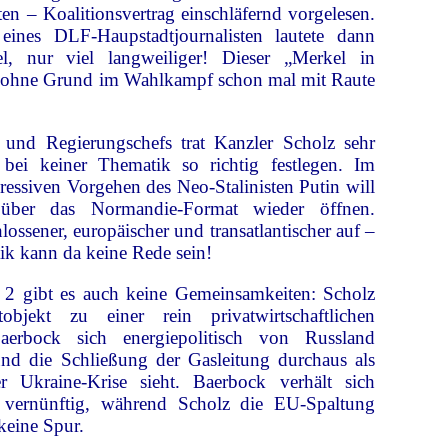
ten – Koalitionsvertrag einschläfernd vorgelesen.
eines DLF-Haupstadtjournalisten lautete dann
, nur viel langweiliger! Dieser „Merkel in
ht ohne Grund im Wahlkampf schon mal mit Raute
 und Regierungschefs trat Kanzler Scholz sehr
 bei keiner Thematik so richtig festlegen. Im
siven Vorgehen des Neo-Stalinisten Putin will
 über das Normandie-Format wieder öffnen.
lossener, europäischer und transatlantischer auf –
k kann da keine Rede sein!
 2 gibt es auch keine Gemeinsamkeiten: Scholz
tobjekt zu einer rein privatwirtschaftlichen
aerbock sich energiepolitisch von Russland
nd die Schließung der Gasleitung durchaus als
r Ukraine-Krise sieht. Baerbock verhält sich
h vernünftig, während Scholz die EU-Spaltung
keine Spur.